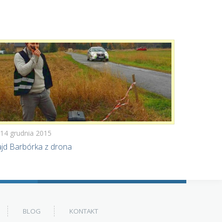
14 grudnia 2015
jd Barbórka z drona
BLOG
KONTAKT