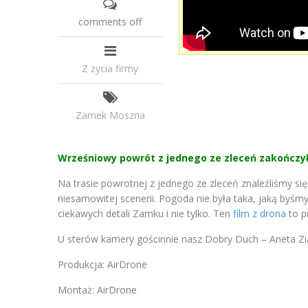
comments off
Z życia firmy
Zamek Moszna
Wrześniowy powrót z jednego ze zleceń zakończy
Na trasie powrotnej z jednego ze zleceń znaleźliśmy si
niesamowitej scenerii. Pogoda nie była taka, jaką byśmy
ciekawych detali Zamku i nie tylko. Ten
film z drona
to p
U sterów kamery gościnnie nasz Dobry Duch – Aneta Zi
Produkcja: AirDrone
Montaż: AirDrone