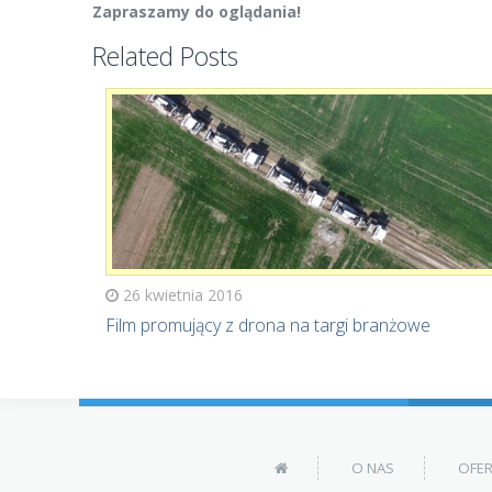
Zapraszamy do oglądania!
Related Posts
26 kwietnia 2016
Film promujący z drona na targi branżowe
O NAS
OFE