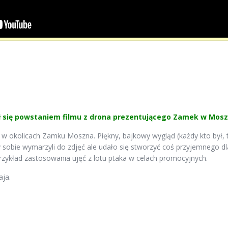
ł się powstaniem filmu z drona prezentującego Zamek w Mosz
ę w okolicach Zamku Moszna. Piękny, bajkowy wygląd (każdy kto był,
 sobie wymarzyli do zdjęć ale udało się stworzyć coś przyjemnego dla
rzykład zastosowania ujęć z lotu ptaka w celach promocyjnych.
aja.