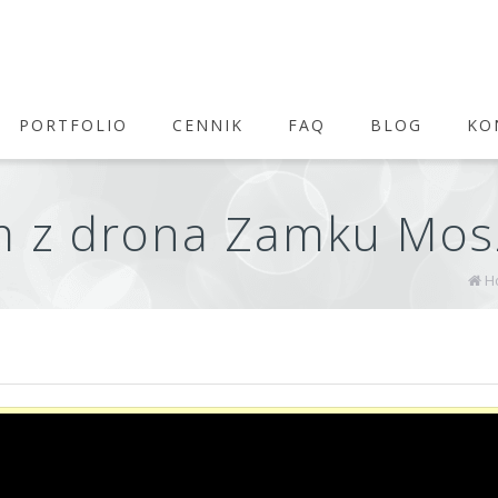
PORTFOLIO
CENNIK
FAQ
BLOG
KO
m z drona Zamku Mo
H