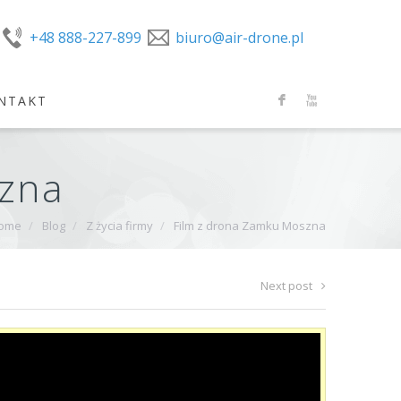
+48 888-227-899
biuro@air-drone.pl
NTAKT
F
X
szna
ome
/
Blog
/
Z życia firmy
/
Film z drona Zamku Moszna
Next post