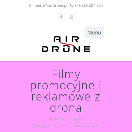
biuro@air-drone.pl
+48 888-227-899
F
X
Filmy
promocyjne i
reklamowe z
drona
Home
/
Oferta
/
Filmy promocyjne i reklamowe z drona