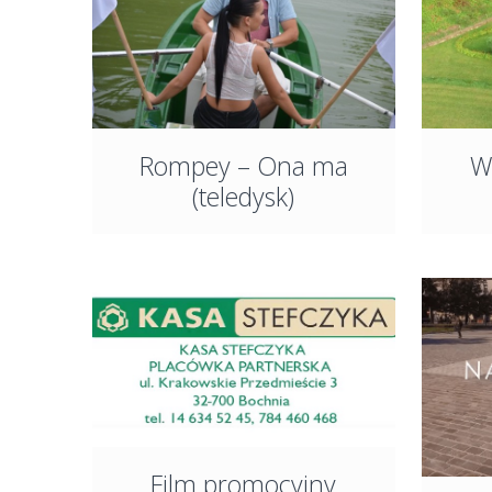
Rompey – Ona ma
Wi
(teledysk)
Film promocyjny