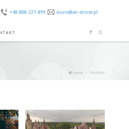
+48 888-227-899
biuro@air-drone.pl
NTAKT
F
X
Home
/
Portfolio