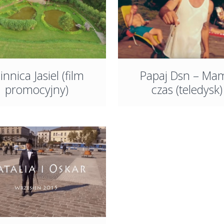
nnica Jasiel (film
Papaj Dsn – Ma
promocyjny)
czas (teledysk)