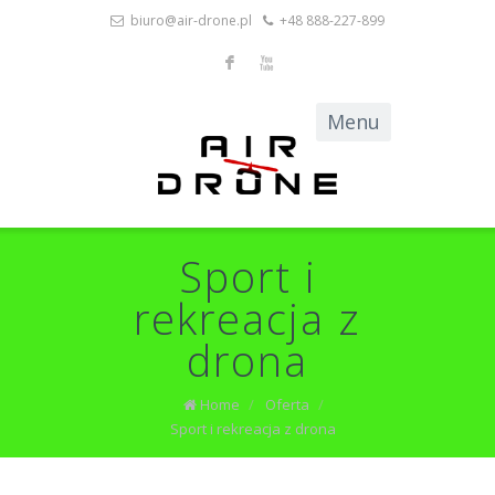
biuro@air-drone.pl
+48 888-227-899
F
X
Sport i
rekreacja z
drona
Home
/
Oferta
/
Sport i rekreacja z drona