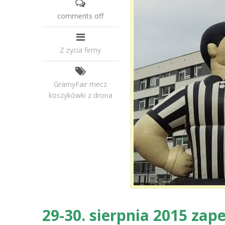
comments off
Z życia firmy
GramyFair
mecz
koszykówki z drona
29-30. sierpnia 2015 zap