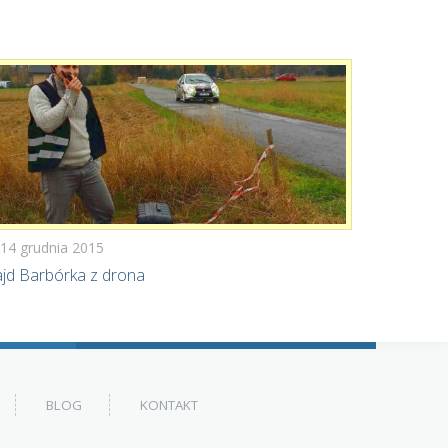
14 grudnia 2015
jd Barbórka z drona
BLOG
KONTAKT