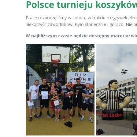
Polsce turnieju koszyków
Pracę rozpoczęliśmy w sobotę w trakcie rozgrywek elim
niekorzyść zawodników. Było słonecznie i gorąco. Nie p
W najbliższym czasie będzie dostępny materiał wid