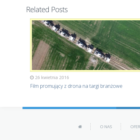
Related Posts
26 kwietnia 2016
Film promujący z drona na targi branżowe
O NAS
OFE