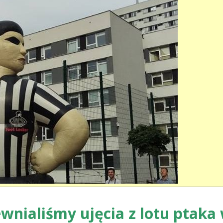
ewnialiśmy ujęcia z lotu ptaka