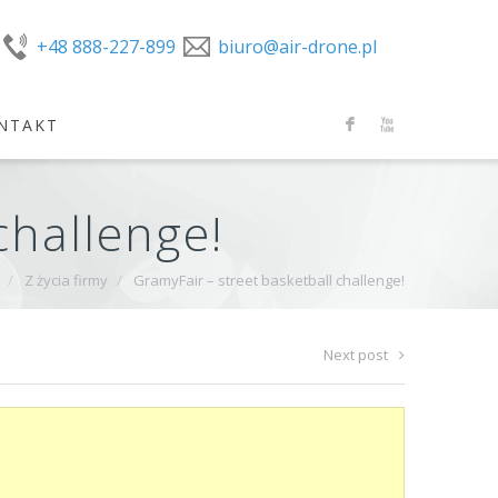
+48 888-227-899
biuro@air-drone.pl
NTAKT
F
X
challenge!
/
Z życia firmy
/
GramyFair – street basketball challenge!
Next post