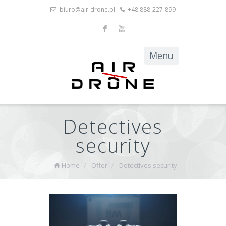
biuro@air-drone.pl
+48 888-227-899
F
X
Detectives
security
Home
/
Offer
/
Detectives security