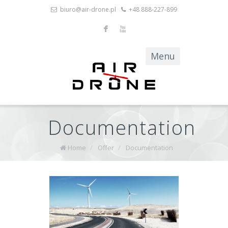
biuro@air-drone.pl
+48 888-227-899
F
X
Documentation
Home
/
Offer
/
Documentation