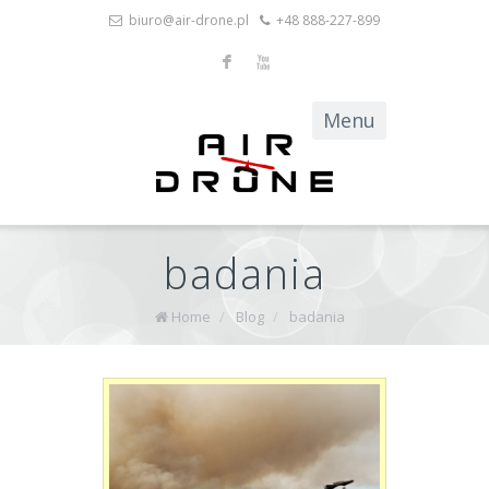
biuro@air-drone.pl
+48 888-227-899
F
X
badania
Home
/
Blog
/
badania