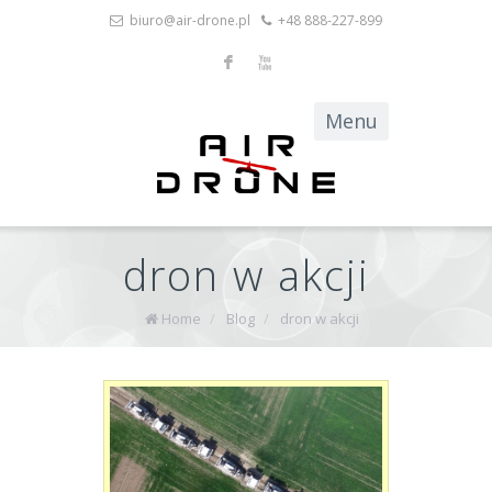
biuro@air-drone.pl
+48 888-227-899
F
X
dron w akcji
Home
/
Blog
/
dron w akcji