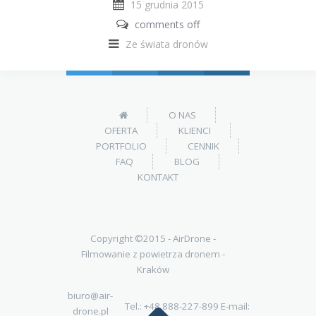
15 grudnia 2015
comments off
Ze świata dronów
O NAS
OFERTA
KLIENCI
PORTFOLIO
CENNIK
FAQ
BLOG
KONTAKT
Copyright ©2015 -
AirDrone -
Filmowanie z powietrza dronem -
Kraków
biuro@air-
Tel.:
+48 888-227-899
E-mail:
drone.pl