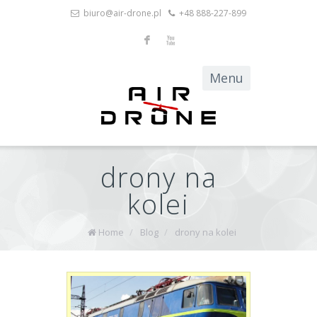
biuro@air-drone.pl
+48 888-227-899
F
X
drony na
kolei
Home
/
Blog
/
drony na kolei