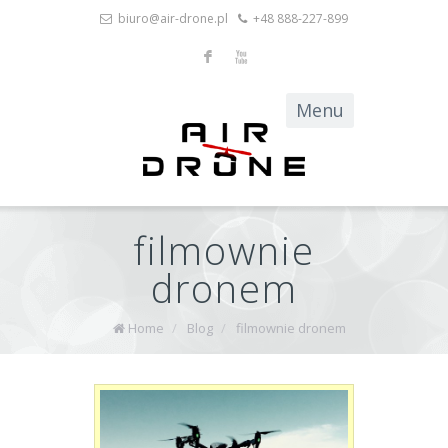
biuro@air-drone.pl
+48 888-227-899
F
X
filmownie
dronem
Home
/
Blog
/
filmownie dronem