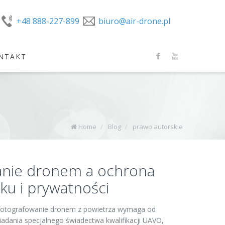
+48 888-227-899
biuro@air-drone.pl
NTAKT
F
X
Home
/
Blog
/
prawo autorskie
anie dronem a ochrona
ku i prywatności
 fotografowanie dronem z powietrza wymaga od
adania specjalnego świadectwa kwalifikacji UAVO,