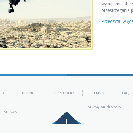
wykupienia ubez
przestrzegania 
Przeczytaj więce
RTA
KLIENCI
PORTFOLIO
CENNIK
FAQ
biuro@air-drone.pl
 - Kraków