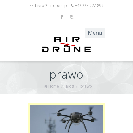
biuro@air-drone.pl
+48 888-227-899
F
X
prawo
Home
/
Blog
/
prawo