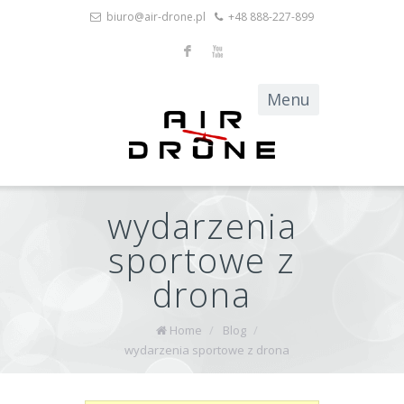
biuro@air-drone.pl
+48 888-227-899
F
X
wydarzenia
sportowe z
drona
Home
/
Blog
/
wydarzenia sportowe z drona