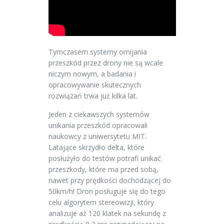
Tymczasem systemy omijania
przeszkód przez drony nie są wcale
niczym nowym, a badania i
opracowywanie skutecznych
rozwiązań trwa już kilka lat.
Jeden z ciekawszych systemów
unikania przeszkód opracowali
naukowcy z uniwersytetu MIT.
Latające skrzydło delta, które
posłużyło do testów potrafi unikać
przeszkody, które ma przed sobą,
nawet przy prędkości dochodzącej do
50km/h! Dron posługuje się do tego
celu algorytem stereowizji, który
analizuje aż 120 klatek na sekundę z