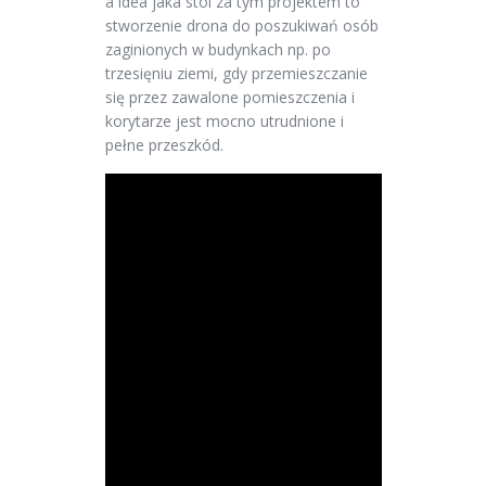
a idea jaka stoi za tym projektem to
stworzenie drona do poszukiwań osób
zaginionych w budynkach np. po
trzesięniu ziemi, gdy przemieszczanie
się przez zawalone pomieszczenia i
korytarze jest mocno utrudnione i
pełne przeszkód.