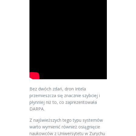
Bez dwóch zdań, dron Intela
przemieszcza się znacznie szybciej i
płynniej niż to, co zaprezentowała
DARPA.
Z najświeższych tego typu systemów
warto wymienić również osiągnięcie
naukowców z Uniwersytetu w Zurychu