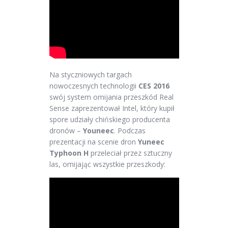
Na styczniowych targach
nowoczesnych technologii
CES 2016
swój system omijania przeszkód Real
Sense zaprezentował Intel, który kupił
spore udziały chińskiego producenta
dronów –
Youneec
. Podczas
prezentacji na scenie dron
Yuneec
Typhoon H
przeleciał przez sztuczny
las, omijając wszystkie przeszkody: