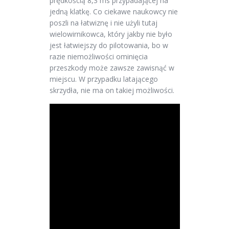
prędkością 8,3 ms przypadającej na
jedną klatkę. Co ciekawe naukowcy nie
poszli na łatwiznę i nie użyli tutaj
wielowirnikowca, który jakby nie było
jest łatwiejszy do pilotowania, bo w
razie niemożliwości ominięcia
przeszkody może zawsze zawisnąć w
miejscu. W przypadku latającego
skrzydła, nie ma on takiej możliwości.