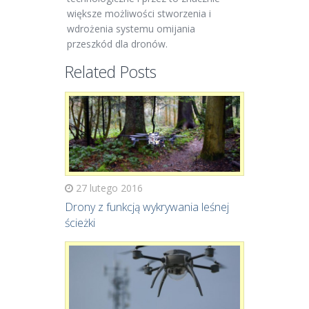
większe możliwości stworzenia i
wdrożenia systemu omijania
przeszkód dla dronów.
Related Posts
27 lutego 2016
Drony z funkcją wykrywania leśnej
ścieżki