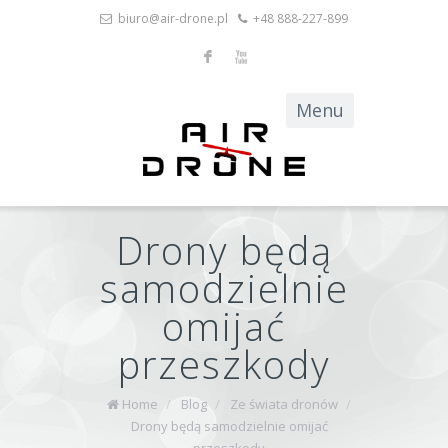
biuro@air-drone.pl
+48 888-227-899
F
X
Drony będą
samodzielnie
omijać
przeszkody
Home
/
Blog
/
Ze świata dronów
/
Drony będą samodzielnie omijać