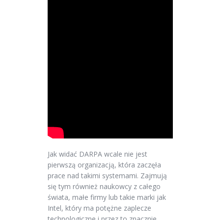
Jak widać DARPA wcale nie jest
pierwszą organizacją, która zaczęła
prace nad takimi systemami. Zajmują
się tym również naukowcy z całego
świata, małe firmy lub takie marki jak
Intel, który ma potężne zaplecze
technologiczne i przez to znacznie