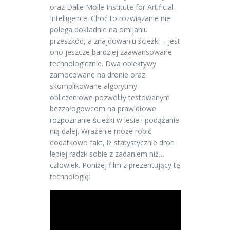
oraz Dalle Molle Institute for Artificial
Intelligence. Choć to rozwiązanie nie
polega dokładnie na omijaniu
przeszkód, a znajdowaniu ścieżki – jest
ono jeszcze bardziej zaawansowane
technologicznie. Dwa obiektywy
zamocowane na dronie oraz
skomplikowane algorytmy
obliczeniowe pozwoliły testowanym
bezzałogowcom na prawidłowe
rozpoznanie ścieżki w lesie i podążanie
nią dalej. Wrażenie może robić
dodatkowo fakt, iż statystycznie dron
lepiej radził sobie z zadaniem niż…
człowiek. Poniżej film z prezentujący tę
technologię: