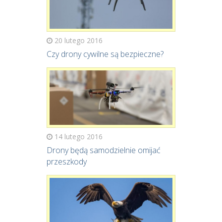
20 lutego 2016
Czy drony cywilne są bezpieczne?
14 lutego 2016
Drony będą samodzielnie omijać
przeszkody