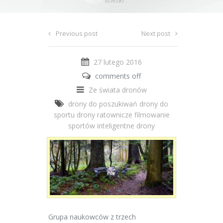
ścieżki
Previous post
Next post
27 lutego 2016
comments off
Ze świata dronów
drony do poszukiwań
drony do
sportu
drony ratownicze
filmowanie
sportów
inteligentne drony
Grupa naukowców z trzech