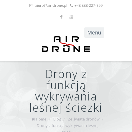
biuro@air-drone.pl
+48 888-227-899
F
X
Drony z
funkcją
wykrywania
leśnej ścieżki
Home
/
Blog
/
Ze świata dronów
/
Drony z funkcją wykrywania leśnej