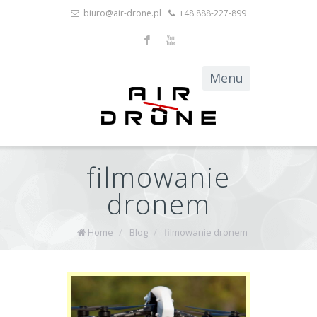
biuro@air-drone.pl
+48 888-227-899
F
X
filmowanie
dronem
Home
/
Blog
/
filmowanie dronem