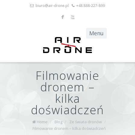
biuro@air-drone.pl
+48 888-227-899
F
X
Filmowanie
dronem –
kilka
doświadczeń
Home
/
Blog
/
Ze świata dronów
/
Filmowanie dronem – kilka doświadczeń