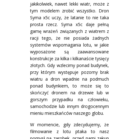
jakikolwiek, nawet lekki wiatr, może z
tym modelem zrobić wszystko. Dron
Syma x5c uczy, że latanie to nie taka
prosta rzecz. Syma x5c daje pełną
gamę wrażeń związanych z wiatrem z
racji tego, że nie posiada żadnych
systemów wspomagania lotu, w jakie
wyposażone są zaawansowane
konstrukcje za kilka i kilkanaście tysięcy
złotych. Gdy wzlecimy ponad budynek,
przy którym występuje pozorny brak
wiatru a dron wpadnie na podmuch
ponad budynkiem, to może się to
skończyć dronem na drzewie lub w
gorszym przypadku na człowieku,
samochodzie lub innym drogocennym
mieniu mieszkańców naszego globu.
W momencie, gdy zdecydujemy, że
filmowanie z lotu ptaka to nasz
pomysł na zarobek, przed nami zakup