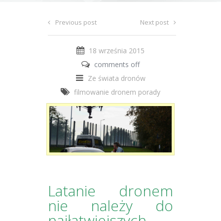
Previous post
Next post
18 września 2015
comments off
Ze świata dronów
filmowanie dronem
porady
Latanie dronem
nie należy do
najłatwiejszych