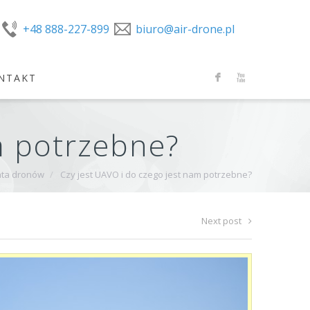
+48 888-227-899
biuro@air-drone.pl
NTAKT
F
X
m potrzebne?
ata dronów
/
Czy jest UAVO i do czego jest nam potrzebne?
Next post