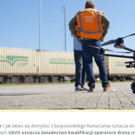
r
i jak łatwo się domyśleć z bezpośredniego tłumaczenia oznacza on
jnym
UAVO oznacza świadectwo kwalifikacji operatora drona
wy