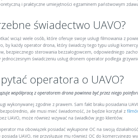
oretyczną i praktyczne umiejętności egzaminem państwowym zdawanym
trzebne świadectwo UAVO?
kać wciąż wiele osób, które oferuje swoje usługi filmowania z pow
 by każdy operator drona, który świadczy tego typu usługi komercyj
nów, bezpiecznego sterowania bezzałogowcem, odpowiedniego zachow
zy jednoczesnym świadczeniu usług dronem operator podlega grzywnie
 pytać operatora o UAVO?
ązuje współpracę z operatorem drona powinna być przez niego poinfo
sługi wykonywanej zgodnie z prawem. Sam fakt braku posiadania UA
bezpośrednio, ale musi mieć świadomość, że będzie korzytał z
filmó
m bez UAVO, może również wzywać na świadków jego klientów.
operator ma obowiązek posiadać wykupione OC na swoją działalność.
nie posiada UAVO, nie przysługuje mu również OC do komercyjnego wy