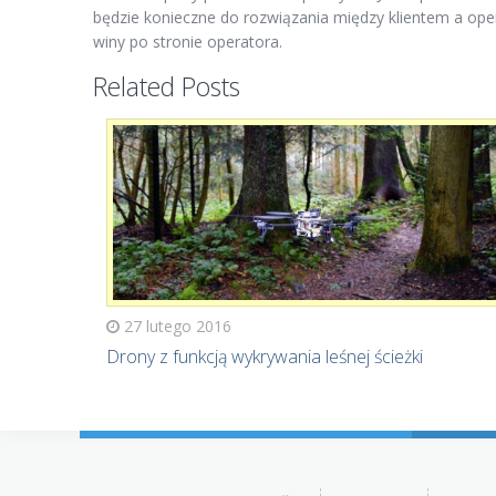
będzie konieczne do rozwiązania między klientem a op
winy po stronie operatora.
Related Posts
27 lutego 2016
Drony z funkcją wykrywania leśnej ścieżki