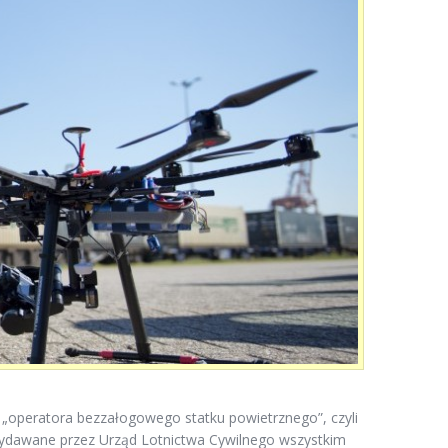
 „operatora bezzałogowego statku powietrznego”, czyli
dawane przez Urząd Lotnictwa Cywilnego wszystkim