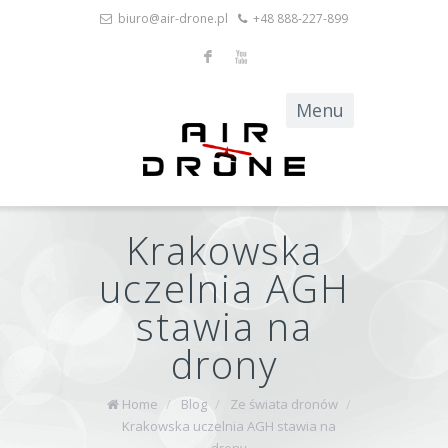
biuro@air-drone.pl
+48 888-227-899
F
X
Krakowska
uczelnia AGH
stawia na
drony
Home
/
Blog
/
Ze świata dronów
/
Krakowska uczelnia AGH stawia na